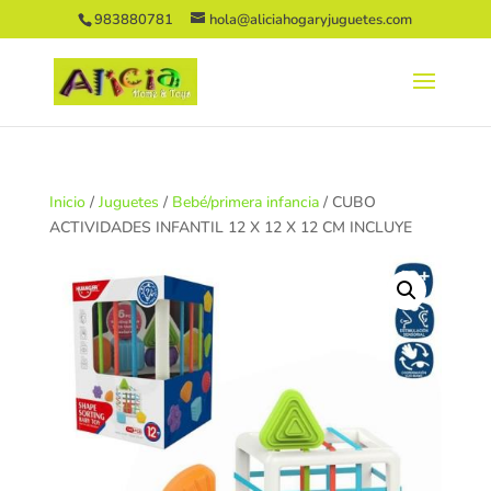
983880781
hola@aliciahogaryjuguetes.com
Inicio
/
Juguetes
/
Bebé/primera infancia
/ CUBO
ACTIVIDADES INFANTIL 12 X 12 X 12 CM INCLUYE