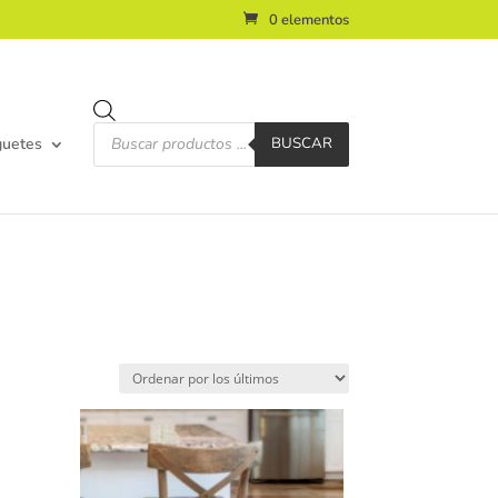
0 elementos
Búsqueda
de
guetes
BUSCAR
productos