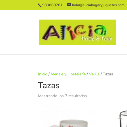
983880781
hola@aliciahogaryjuguetes.com
Inicio
/
Menaje y Hostelería
/
Vajilla
/ Tazas
Tazas
Ordenado
Mostrando los 7 resultados
por
los
últimos