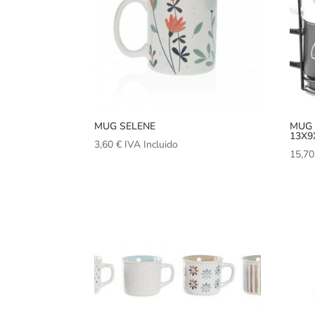
MUG SELENE
MUG 
13X9
3,60
€
IVA Incluido
15,7