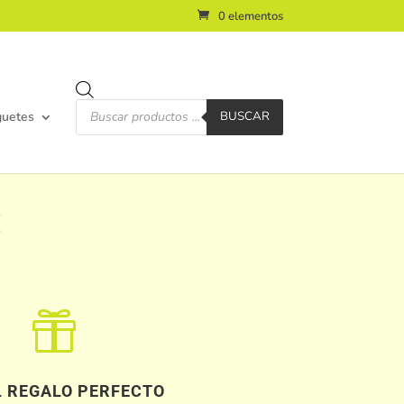
0 elementos
Búsqueda
de
guetes
BUSCAR
productos
S

L REGALO PERFECTO