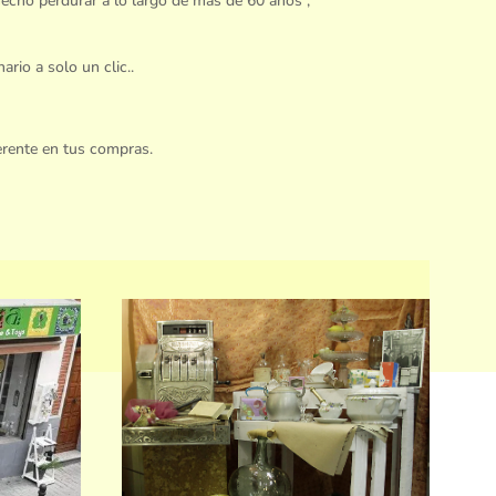
hecho perdurar a lo largo de más de 60 años ,
ario a solo un clic..
erente en tus compras.