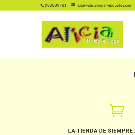
983880781
hola@aliciahogaryjuguetes.com

LA TIENDA DE SIEMPRE 