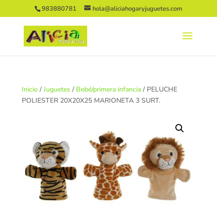
983880781
hola@aliciahogaryjuguetes.com
Inicio
/
Juguetes
/
Bebé/primera infancia
/ PELUCHE
POLIESTER 20X20X25 MARIONETA 3 SURT.