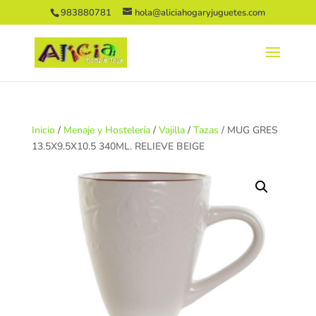
983880781
hola@aliciahogaryjuguetes.com
Inicio
/
Menaje y Hostelería
/
Vajilla
/
Tazas
/ MUG GRES
13.5X9.5X10.5 340ML. RELIEVE BEIGE