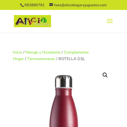
983880781
hola@aliciahogaryjuguetes.com
Inicio
/
Menaje y Hostelería
/
Complemento
Hogar
/
Termos/neveras
/ BOTELLA 0,5L