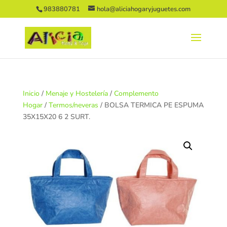
983880781
hola@aliciahogaryjuguetes.com
Inicio
/
Menaje y Hostelería
/
Complemento
Hogar
/
Termos/neveras
/ BOLSA TERMICA PE ESPUMA
35X15X20 6 2 SURT.