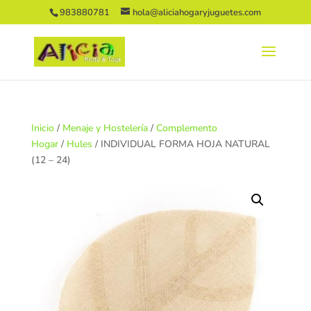
983880781
hola@aliciahogaryjuguetes.com
Inicio
/
Menaje y Hostelería
/
Complemento
Hogar
/
Hules
/ INDIVIDUAL FORMA HOJA NATURAL
(12 – 24)