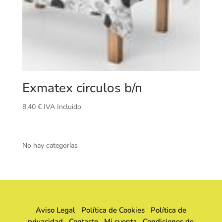
Exmatex circulos b/n
8,40
€
IVA Incluido
No hay categorías
Aviso Legal
Política de Cookies
Política de
privacidad
Contacto
Mi cuenta
Condiciones de