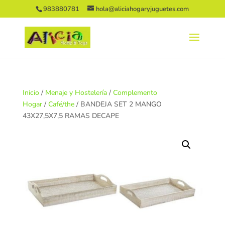
983880781
hola@aliciahogaryjuguetes.com
Inicio
/
Menaje y Hostelería
/
Complemento
Hogar
/
Café/the
/ BANDEJA SET 2 MANGO
43X27,5X7,5 RAMAS DECAPE