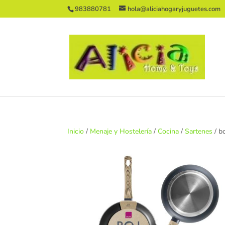
983880781
hola@aliciahogaryjuguetes.com
Inicio
/
Menaje y Hostelería
/
Cocina
/
Sartenes
/ b