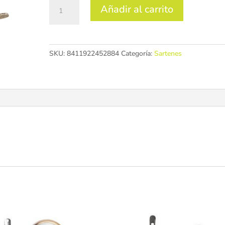
boj
Añadir al carrito
18
cm
cantidad
SKU:
8411922452884
Categoría:
Sartenes