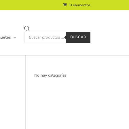
0 elementos
Búsqueda
de
guetes
BUSCAR
productos
No hay categorías