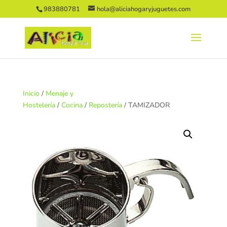
983880781
hola@aliciahogaryjuguetes.com
Inicio
/
Menaje y
Hostelería
/
Cocina
/
Repostería
/ TAMIZADOR