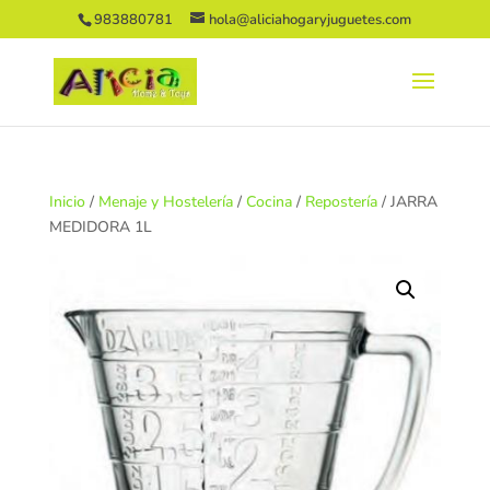
983880781
hola@aliciahogaryjuguetes.com
Inicio
/
Menaje y Hostelería
/
Cocina
/
Repostería
/ JARRA
MEDIDORA 1L