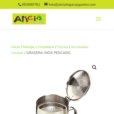
983880781
hola@aliciahogaryjuguetes.com
Inicio
/
Menaje y Hostelería
/
Cocina
/
Accesorios
Cocinar
/ GRASERA INOX PESCADO