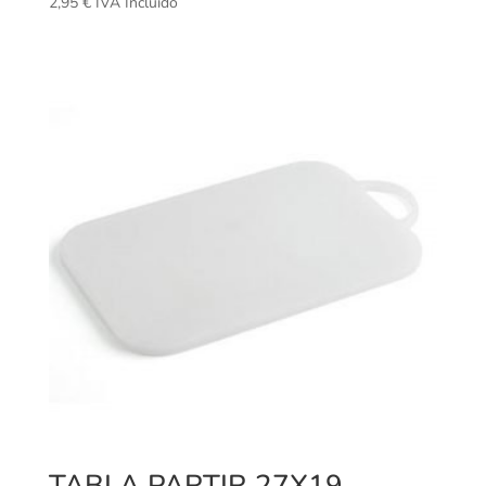
2,95
€
IVA Incluido
TABLA PARTIR 27X19