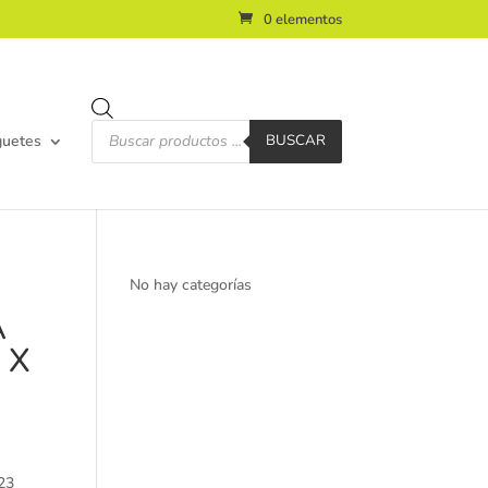
0 elementos
Búsqueda
de
guetes
BUSCAR
productos
No hay categorías
A
 X
23