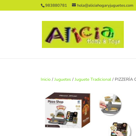
983880781
hola@aliciahogaryjuguetes.com
Inicio
/
Juguetes
/
Juguete Tradicional
/ PIZZERÍA