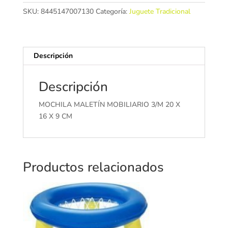
20
SKU:
8445147007130
Categoría:
Juguete Tradicional
X
16
X
9
Descripción
CM
cantidad
Descripción
MOCHILA MALETÍN MOBILIARIO 3/M 20 X
16 X 9 CM
Productos relacionados