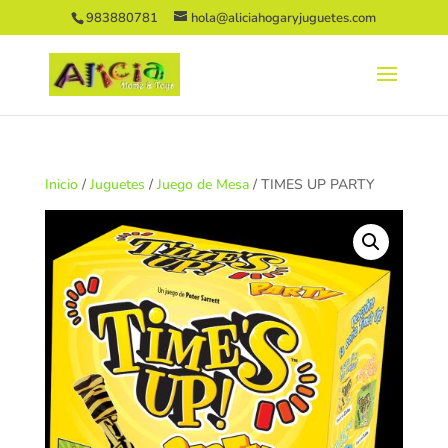
983880781
hola@aliciahogaryjuguetes.com
Inicio
/
Juguetes
/
Juego de Mesa
/ TIMES UP PARTY