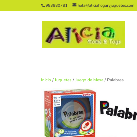
983880781
hola@aliciahogaryjuguetes.com
Inicio
/
Juguetes
/
Juego de Mesa
/ Palabrea