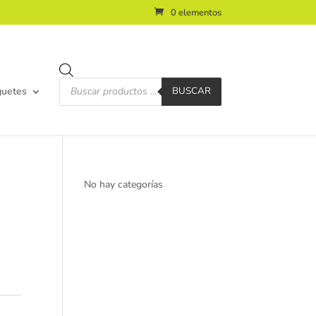
0 elementos
Búsqueda
de
guetes
BUSCAR
productos
No hay categorías