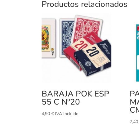
Productos relacionados
BARAJA POK ESP
P
55 C Nº20
M
C
4,90
€
IVA Incluido
7,4