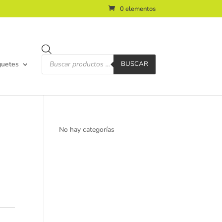
0 elementos
Búsqueda
de
guetes
BUSCAR
productos
No hay categorías