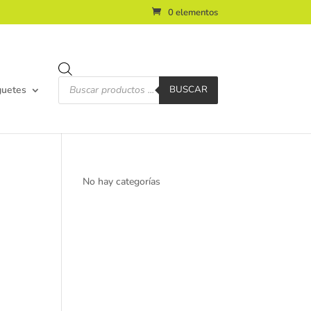
0 elementos
Búsqueda
de
guetes
BUSCAR
productos
No hay categorías