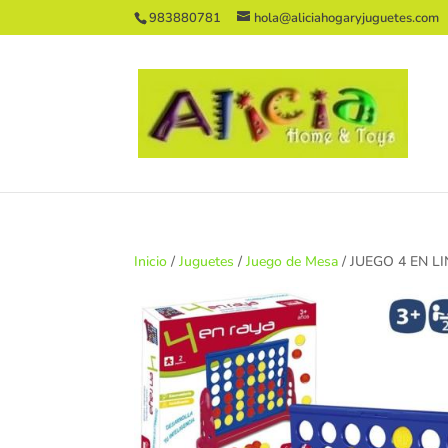
983880781
hola@aliciahogaryjuguetes.com
Inicio
/
Juguetes
/
Juego de Mesa
/ JUEGO 4 EN L