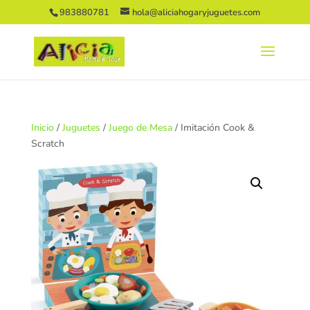
983880781
hola@aliciahogaryjuguetes.com
Inicio
/
Juguetes
/
Juego de Mesa
/ Imitación Cook &
Scratch