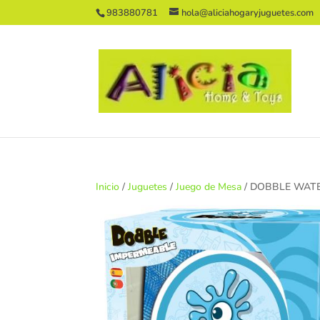
983880781
hola@aliciahogaryjuguetes.com
Inicio
/
Juguetes
/
Juego de Mesa
/ DOBBLE WAT