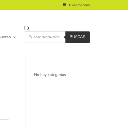
0 elementos
Búsqueda
de
guetes
BUSCAR
productos
No hay categorías