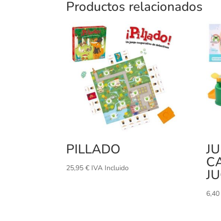
Productos relacionados
PILLADO
J
C
25,95
€
IVA Incluido
J
6,4