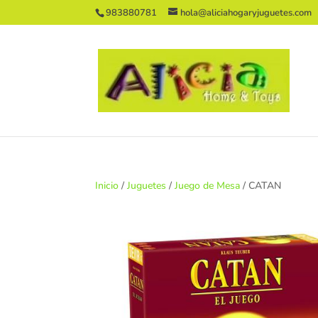
983880781
hola@aliciahogaryjuguetes.com
Inicio
/
Juguetes
/
Juego de Mesa
/ CATAN