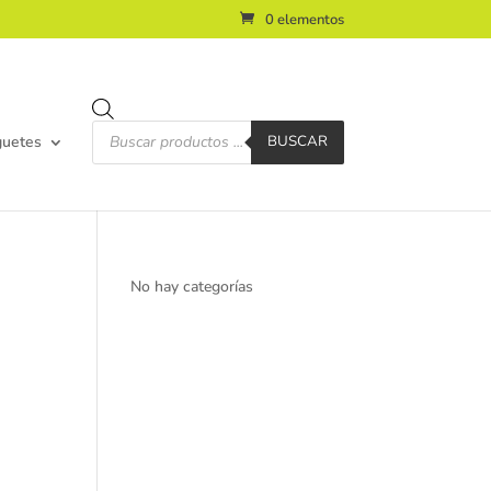
0 elementos
Búsqueda
de
guetes
BUSCAR
productos
No hay categorías