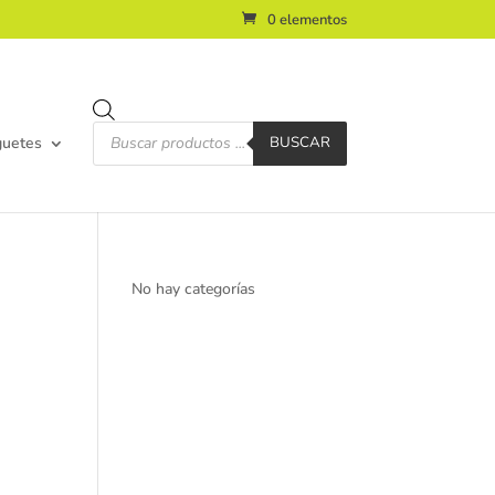
0 elementos
Búsqueda
de
guetes
BUSCAR
productos
No hay categorías