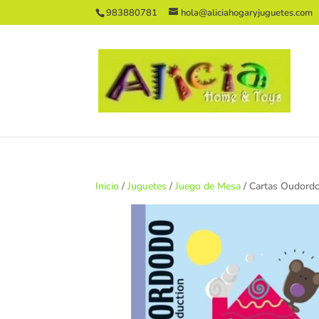
983880781
hola@aliciahogaryjuguetes.com
Inicio
/
Juguetes
/
Juego de Mesa
/ Cartas Oudord