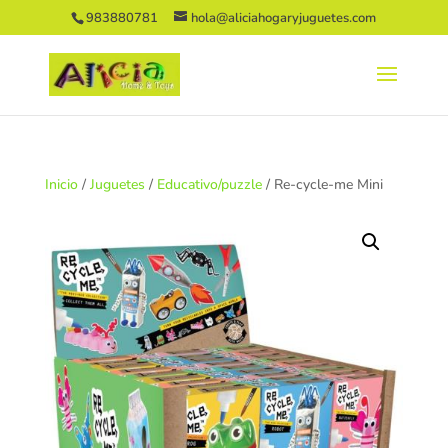
983880781
hola@aliciahogaryjuguetes.com
Inicio
/
Juguetes
/
Educativo/puzzle
/ Re-cycle-me Mini