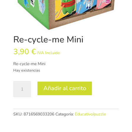
Re-cycle-me Mini
3,90
€
IVA Incluido
Re-cycle-me Mini
Hay existencias
Re-
Añadir al carrito
cycle-
me
Mini
cantidad
SKU:
8716569033206
Categoría:
Educativo/puzzle