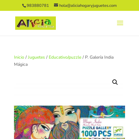
983880781
hola@aliciahogaryjuguetes.com
Inicio
/
Juguetes
/
Educativo/puzzle
/ P. Galería India
Mágica