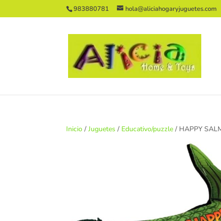
983880781
hola@aliciahogaryjuguetes.com
Inicio
/
Juguetes
/
Educativo/puzzle
/ HAPPY SA