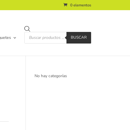
0 elementos
Búsqueda
de
guetes
BUSCAR
productos
No hay categorías