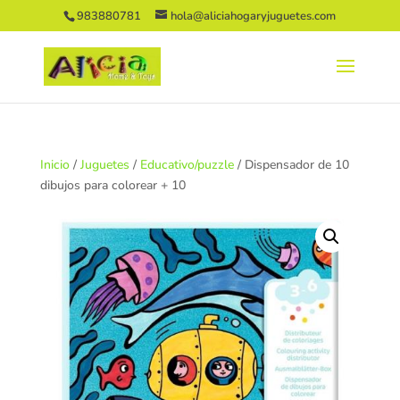
983880781
hola@aliciahogaryjuguetes.com
Inicio
/
Juguetes
/
Educativo/puzzle
/ Dispensador de 10
dibujos para colorear + 10