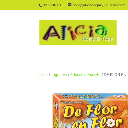
983880781
hola@aliciahogaryjuguetes.com
Inicio
/
Juguetes
/
Educativo/puzzle
/ DE FLOR EN