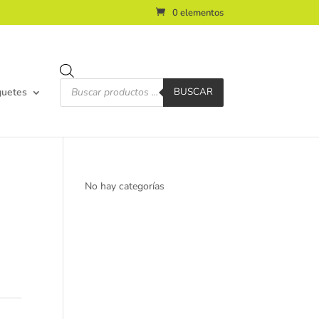
0 elementos
Búsqueda
de
guetes
BUSCAR
productos
No hay categorías