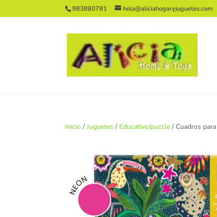
983880781
hola@aliciahogaryjuguetes.com
Inicio
/
Juguetes
/
Educativo/puzzle
/ Cuadros para 