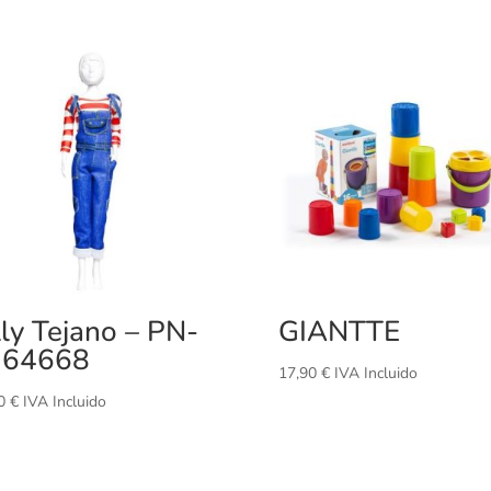
lly Tejano – PN-
GIANTTE
164668
17,90
€
IVA Incluido
10
€
IVA Incluido