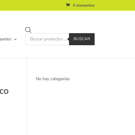
0 elementos
Búsqueda
de
guetes
BUSCAR
productos
No hay categorías
co