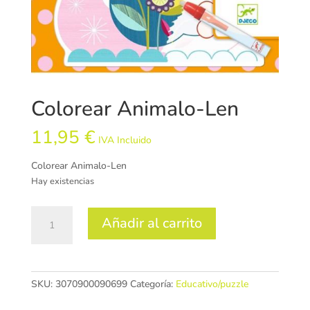
Colorear Animalo-Len
11,95
€
IVA Incluido
Colorear Animalo-Len
Hay existencias
Colorear
Añadir al carrito
Animalo-
Len
cantidad
SKU:
3070900090699
Categoría:
Educativo/puzzle