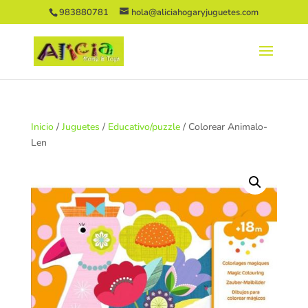
983880781
hola@aliciahogaryjuguetes.com
Inicio
/
Juguetes
/
Educativo/puzzle
/ Colorear Animalo-
Len