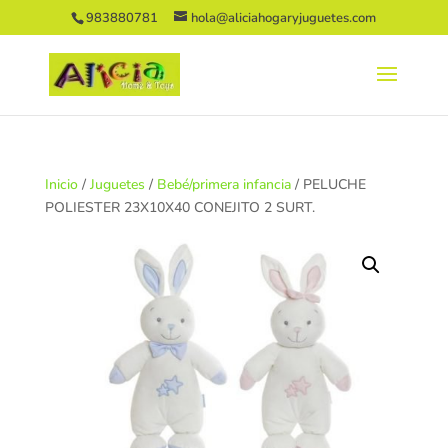
983880781
hola@aliciahogaryjuguetes.com
Inicio
/
Juguetes
/
Bebé/primera infancia
/ PELUCHE
POLIESTER 23X10X40 CONEJITO 2 SURT.