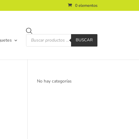
0 elementos
Búsqueda
de
guetes
BUSCAR
productos
No hay categorías