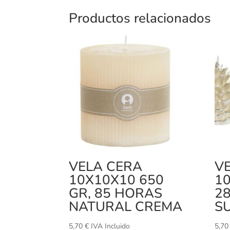
Productos relacionados
VELA CERA
V
10X10X10 650
10
GR, 85 HORAS
28
NATURAL CREMA
SU
5,70
€
IVA Incluido
5,7