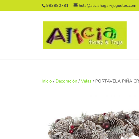
983880781
hola@aliciahogaryjuguetes.com
Inicio
/
Decoración
/
Velas
/ PORTAVELA PIÑA CR