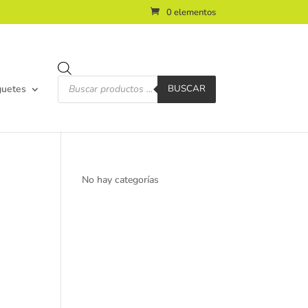
0 elementos
Búsqueda
de
guetes
BUSCAR
productos
No hay categorías