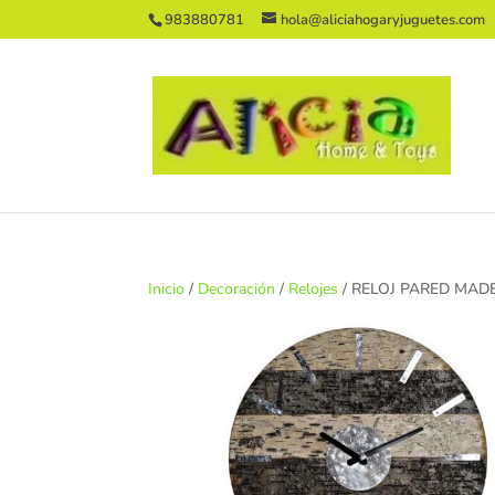
983880781
hola@aliciahogaryjuguetes.com
Inicio
/
Decoración
/
Relojes
/ RELOJ PARED MAD