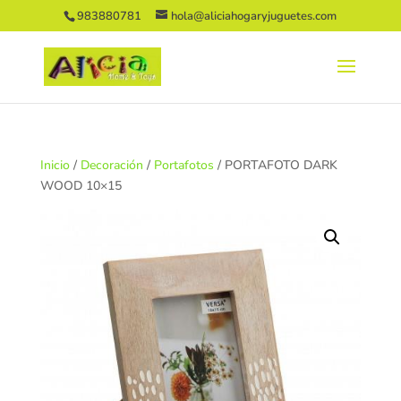
983880781
hola@aliciahogaryjuguetes.com
Inicio
/
Decoración
/
Portafotos
/ PORTAFOTO DARK
WOOD 10×15