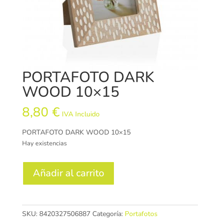
PORTAFOTO DARK
WOOD 10×15
8,80
€
IVA Incluido
PORTAFOTO DARK WOOD 10×15
Hay existencias
PORTAFOTO
Añadir al carrito
DARK
WOOD
10x15
cantidad
SKU:
8420327506887
Categoría:
Portafotos