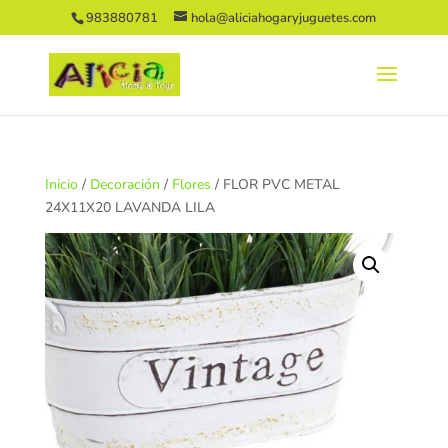
983880781
hola@aliciahogaryjuguetes.com
Inicio
/
Decoración
/
Flores
/ FLOR PVC METAL
24X11X20 LAVANDA LILA