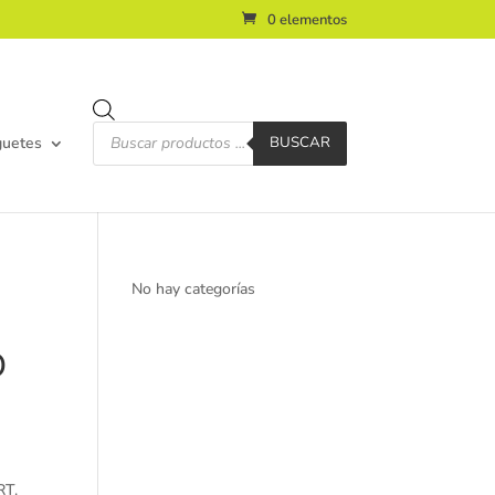
0 elementos
Búsqueda
de
guetes
BUSCAR
productos
No hay categorías
O
T.