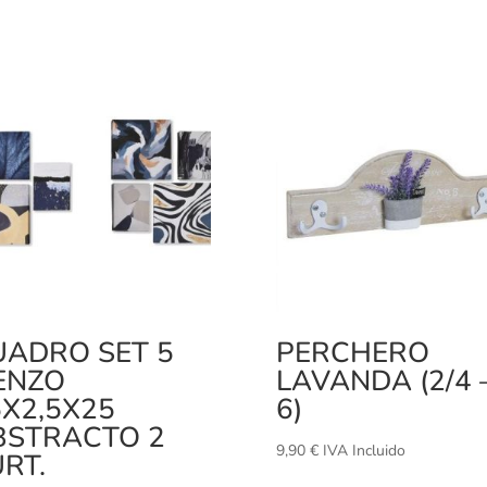
UADRO SET 5
PERCHERO
ENZO
LAVANDA (2/4 
5X2,5X25
6)
BSTRACTO 2
9,90
€
IVA Incluido
RT.