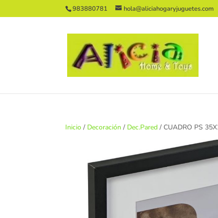
983880781
hola@aliciahogaryjuguetes.com
Inicio
/
Decoración
/
Dec.Pared
/ CUADRO PS 35