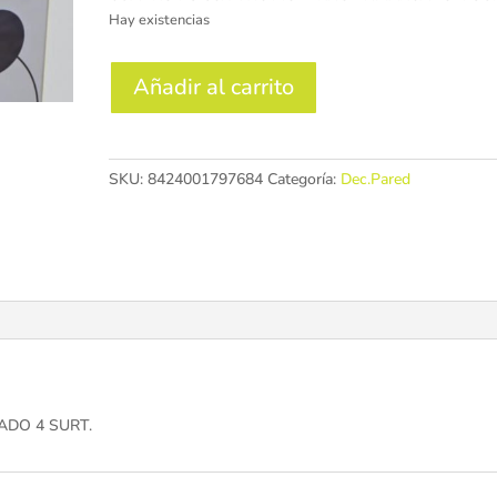
Hay existencias
CUADRO
Añadir al carrito
PS
35X2X45
MODERNO
ENMARCADO
SKU:
8424001797684
Categoría:
Dec.Pared
4
SURT.
cantidad
DO 4 SURT.