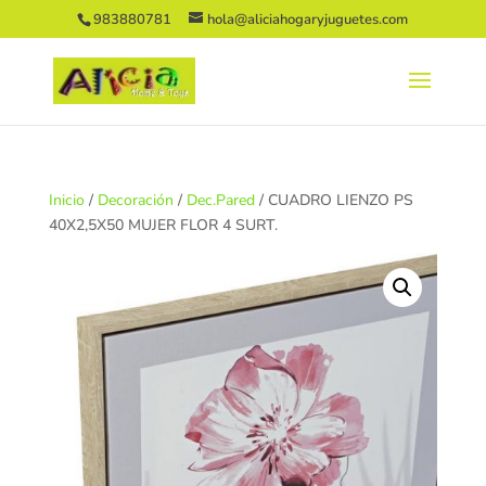
983880781
hola@aliciahogaryjuguetes.com
Inicio
/
Decoración
/
Dec.Pared
/ CUADRO LIENZO PS
40X2,5X50 MUJER FLOR 4 SURT.