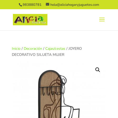
983880781
hola@aliciahogaryjuguetes.com
Inicio
/
Decoración
/
Cajas/cestas
/ JOYERO
DECORATIVO SILUETA MUJER