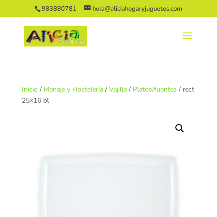
983880781
hola@aliciahogaryjuguetes.com
Inicio
/
Menaje y Hostelería
/
Vajilla
/
Platos/fuentes
/ rect
25×16 bl