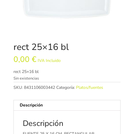
rect 25×16 bl
0,00
€
IVA Incluido
rect 25×16 bl
Sin existencias
SKU:
8431106003442
Categoría:
Platos/fuentes
Descripción
Descripción
FUENTE 25 X 16 CM. RECTANGULAR