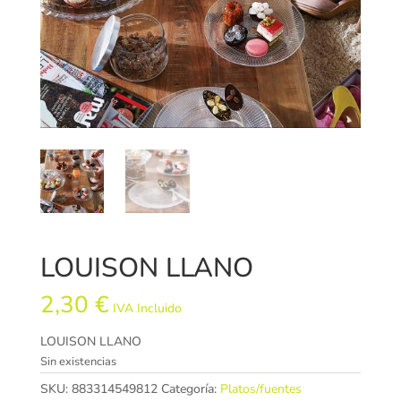
LOUISON LLANO
2,30
€
IVA Incluido
LOUISON LLANO
Sin existencias
SKU:
883314549812
Categoría:
Platos/fuentes