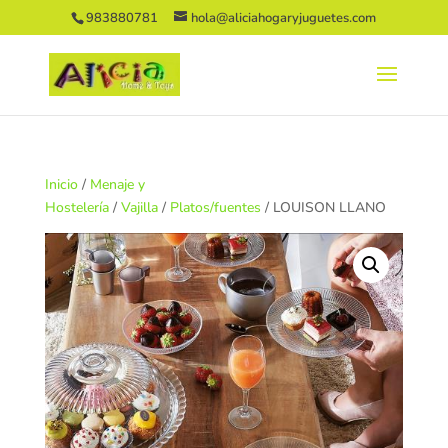
983880781
hola@aliciahogaryjuguetes.com
Inicio
/
Menaje y
Hostelería
/
Vajilla
/
Platos/fuentes
/ LOUISON LLANO