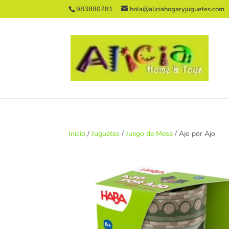
983880781
hola@aliciahogaryjuguetes.com
Inicio
/
Juguetes
/
Juego de Mesa
/ Ajo por Ajo