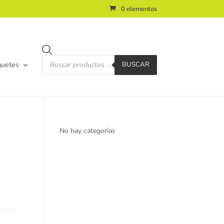
0 elementos
Búsqueda
de
guetes
BUSCAR
productos
No hay categorías