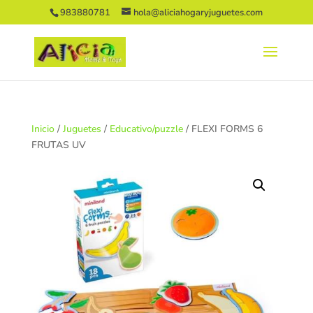
983880781
hola@aliciahogaryjuguetes.com
Inicio
/
Juguetes
/
Educativo/puzzle
/ FLEXI FORMS 6
FRUTAS UV