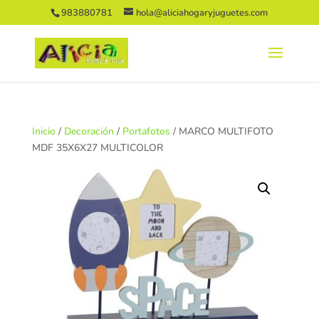
983880781
hola@aliciahogaryjuguetes.com
Inicio
/
Decoración
/
Portafotos
/ MARCO MULTIFOTO
MDF 35X6X27 MULTICOLOR